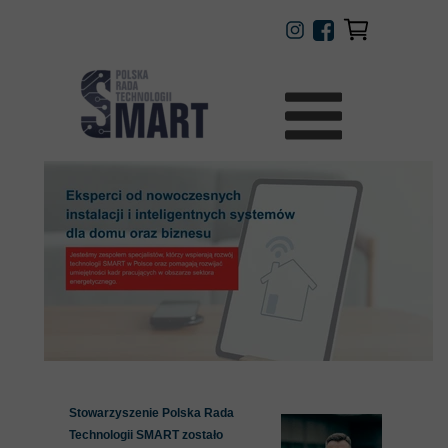
Stowarzyszenie Polska Rada
Technologii SMART zostało