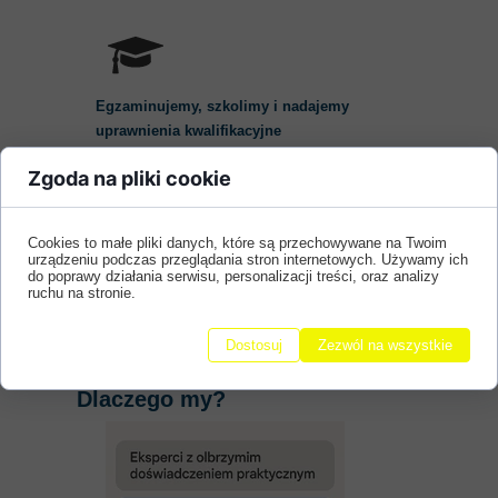
Egzaminujemy, szkolimy i nadajemy
uprawnienia kwalifikacyjne
Zgoda na pliki cookie
Cookies to małe pliki danych, które są przechowywane na Twoim
urządzeniu podczas przeglądania stron internetowych. Używamy ich
Przygotowujemy opinie,
do poprawy działania serwisu, personalizacji treści, oraz analizy
ruchu na stronie.
rekomendacje i porady techniczne
Dostosuj
Zezwól na wszystkie
Dlaczego my?