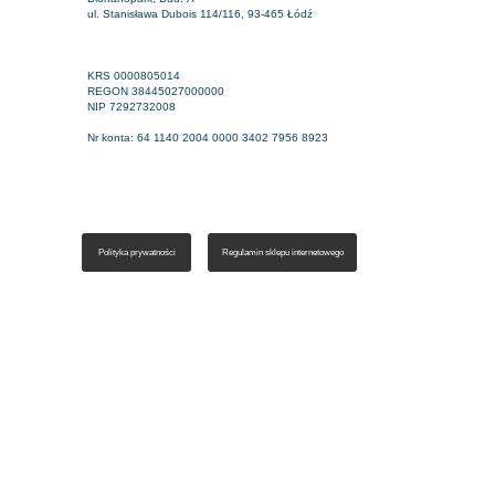
ul. Stanisława Dubois 114/116, 93-465 Łódź
KRS 0000805014
REGON 38445027000000
NIP 7292732008
Nr konta: 64 1140 2004 0000 3402 7956 8923
Polityka prywatności
Regulamin sklepu internetowego